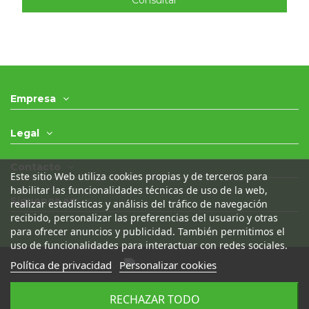
Consultar
Empresa
Legal
Contacto
Este sitio Web utiliza cookies propias y de terceros para
habilitar las funcionalidades técnicas de uso de la web,
Síguenos en
realizar estadísticas y análisis del tráfico de navegación
recibido, personalizar las preferencias del usuario y otras
para ofrecer anuncios y publicidad. También permitimos el
uso de funcionalidades para interactuar con redes sociales.
Política de privacidad
Personalizar cookies
© 2021 - Desguaces Olivares- Todos los derechos
RECHAZAR TODO
reservados
|
Desarrollado por
Seintosoft