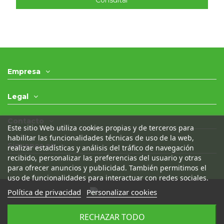
Consultar
Empresa
Legal
Contacto
Este sitio Web utiliza cookies propias y de terceros para
habilitar las funcionalidades técnicas de uso de la web,
Síguenos en
realizar estadísticas y análisis del tráfico de navegación
recibido, personalizar las preferencias del usuario y otras
para ofrecer anuncios y publicidad. También permitimos el
uso de funcionalidades para interactuar con redes sociales.
Política de privacidad
Personalizar cookies
© 2021 - Desguaces Olivares- Todos los derechos
RECHAZAR TODO
reservados
|
Desarrollado por
Seintosoft