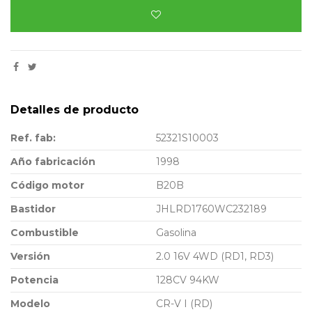
Detalles de producto
Ref. fab:
52321S10003
Año fabricación
1998
Código motor
B20B
Bastidor
JHLRD1760WC232189
Combustible
Gasolina
Versión
2.0 16V 4WD (RD1, RD3)
Potencia
128CV 94KW
Modelo
CR-V I (RD)