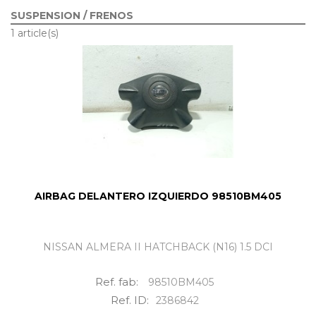
SUSPENSION / FRENOS
1 article(s)
AIRBAG DELANTERO IZQUIERDO 98510BM405
NISSAN ALMERA II HATCHBACK (N16) 1.5 DCI
Ref. fab:
98510BM405
Ref. ID:
2386842