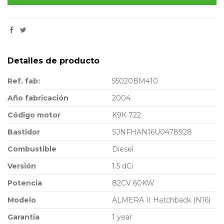
Detalles de producto
Ref. fab:
55020BM410
Año fabricación
2004
Código motor
K9K 722
Bastidor
SJNFHAN16U0478928
Combustible
Diesel
Versión
1.5 dCi
Potencia
82CV 60KW
Modelo
ALMERA II Hatchback (N16)
Garantia
1 year