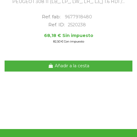
PEUGEOT 308 II (LB_, LP_, LW_, LH_, L3_) 1.6 HDI /...
Ref. fab:
9677918480
Ref. ID:
2520238
68,18 € Sin impuesto
82,50 € Con impuesto
Añadir a la cesta