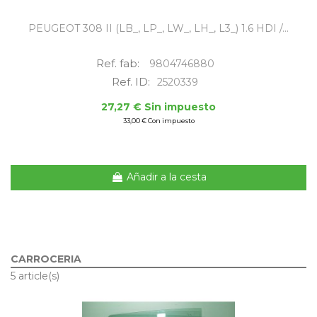
PEUGEOT 308 II (LB_, LP_, LW_, LH_, L3_) 1.6 HDI /...
Ref. fab:
9804746880
Ref. ID:
2520339
27,27 € Sin impuesto
33,00 € Con impuesto
Añadir a la cesta
CARROCERIA
5 article(s)