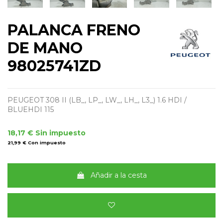
PALANCA FRENO
DE MANO
98025741ZD
PEUGEOT 308 II (LB_, LP_, LW_, LH_, L3_) 1.6 HDI /
BLUEHDI 115
18,17 €
Sin impuesto
21,99 €
Con impuesto
Añadir a la cesta