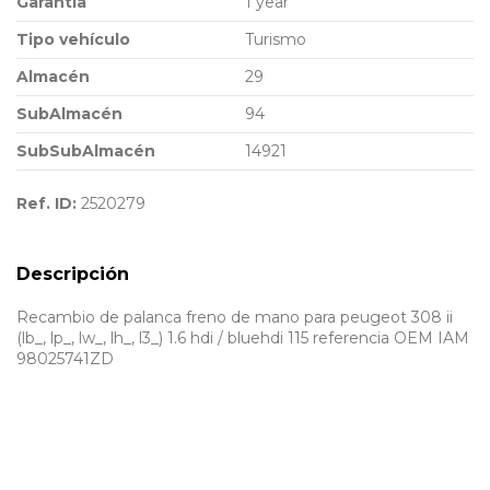
Garantia
1 year
Tipo vehículo
Turismo
Almacén
29
SubAlmacén
94
SubSubAlmacén
14921
Ref. ID:
2520279
Descripción
Recambio de palanca freno de mano para peugeot 308 ii
(lb_, lp_, lw_, lh_, l3_) 1.6 hdi / bluehdi 115 referencia OEM IAM
98025741ZD