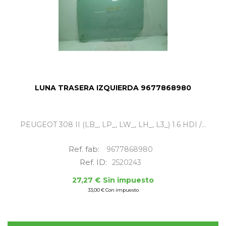
LUNA TRASERA IZQUIERDA 9677868980
PEUGEOT 308 II (LB_, LP_, LW_, LH_, L3_) 1.6 HDI /...
Ref. fab:
9677868980
Ref. ID:
2520243
27,27 € Sin impuesto
33,00 € Con impuesto