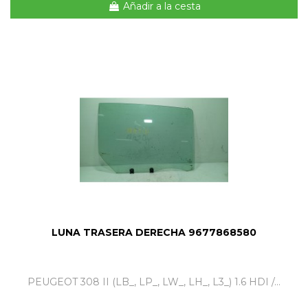
Añadir a la cesta
LUNA TRASERA DERECHA 9677868580
PEUGEOT 308 II (LB_, LP_, LW_, LH_, L3_) 1.6 HDI /...