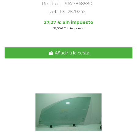
Ref. fab:
9677868580
Ref. ID:
2520242
27,27 € Sin impuesto
33,00 € Con impuesto
Añadir a la cesta