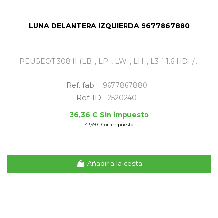
LUNA DELANTERA IZQUIERDA 9677867880
PEUGEOT 308 II (LB_, LP_, LW_, LH_, L3_) 1.6 HDI /...
Ref. fab:
9677867880
Ref. ID:
2520240
36,36 € Sin impuesto
43,99 € Con impuesto
Añadir a la cesta