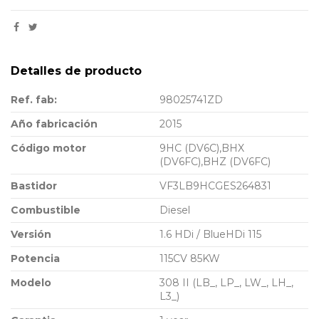
Detalles de producto
Ref. fab:
98025741ZD
Año fabricación
2015
Código motor
9HC (DV6C),BHX
(DV6FC),BHZ (DV6FC)
Bastidor
VF3LB9HCGES264831
Combustible
Diesel
Versión
1.6 HDi / BlueHDi 115
Potencia
115CV 85KW
Modelo
308 II (LB_, LP_, LW_, LH_,
L3_)