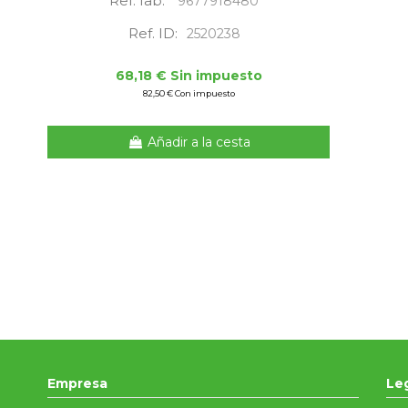
Ref. fab:
9677918480
Ref. ID:
2520238
68,18 € Sin impuesto
82,50 € Con impuesto
Añadir a la cesta
Empresa
Le