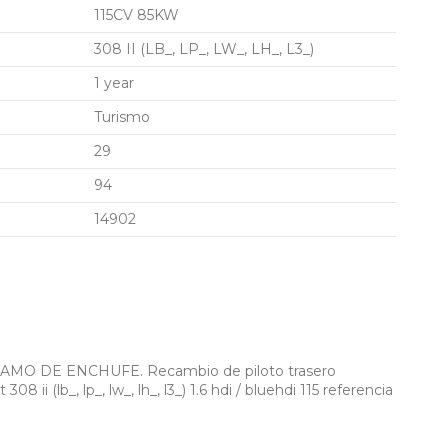
115CV 85KW
308 II (LB_, LP_, LW_, LH_, L3_)
1 year
Turismo
29
94
14902
O DE ENCHUFE. Recambio de piloto trasero
08 ii (lb_, lp_, lw_, lh_, l3_) 1.6 hdi / bluehdi 115 referencia