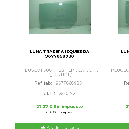
LUNA TRASERA IZQUIERDA
LU
9677868980
PEUGEOT 308 II (LB_, LP_, LW_, LH_,
PEUGEOT 
L3_) 1.6 HDI /...
Ref. fab:
Re
9677868980
Ref. ID:
2520243
27,27 € Sin impuesto
2
33,00 € Con impuesto
Añadir a la cesta