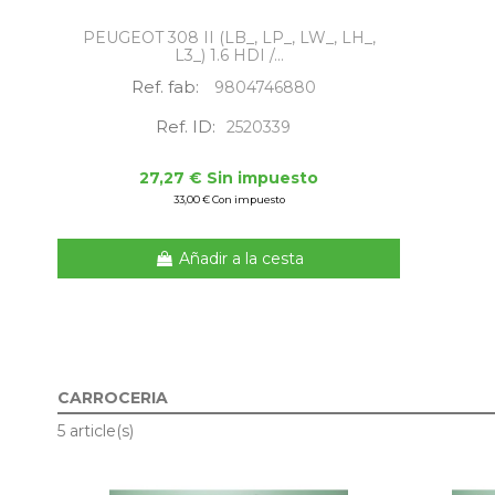
PEUGEOT 308 II (LB_, LP_, LW_, LH_,
L3_) 1.6 HDI /...
Ref. fab:
9804746880
Ref. ID:
2520339
27,27 € Sin impuesto
33,00 € Con impuesto
Añadir a la cesta
CARROCERIA
5 article(s)