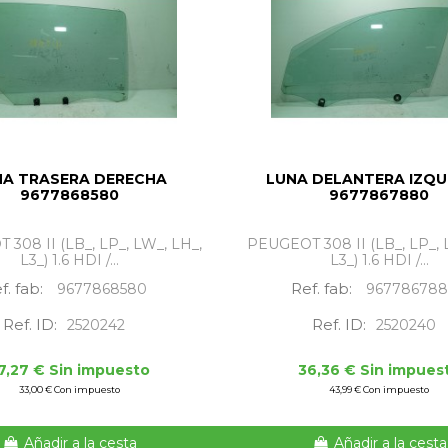
NA TRASERA DERECHA
LUNA DELANTERA IZQU
9677868580
9677867880
308 II (LB_, LP_, LW_, LH_,
PEUGEOT 308 II (LB_, LP_, 
L3_) 1.6 HDI /...
L3_) 1.6 HDI /...
f. fab:
Ref. fab:
9677868580
96778678
Ref. ID:
Ref. ID:
2520242
2520240
7,27 € Sin impuesto
36,36 € Sin impues
33,00 € Con impuesto
43,99 € Con impuesto
Añadir a la cesta
Añadir a la cesta