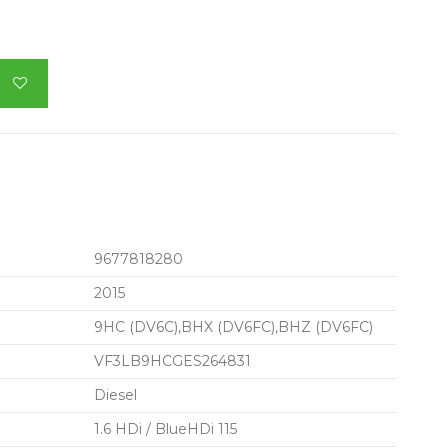
9677818280
2015
9HC (DV6C),BHX (DV6FC),BHZ (DV6FC)
VF3LB9HCGES264831
Diesel
1.6 HDi / BlueHDi 115