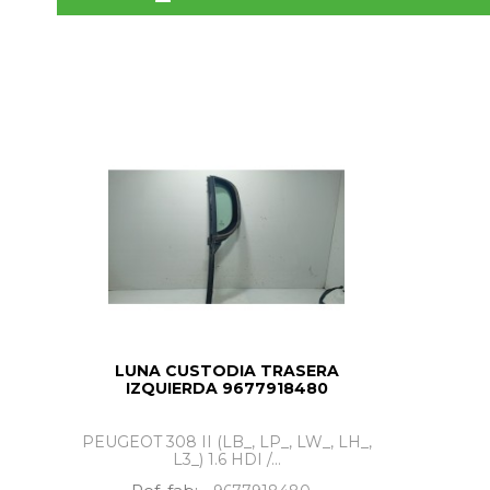
LUNA CUSTODIA TRASERA
IZQUIERDA 9677918480
PEUGEOT 308 II (LB_, LP_, LW_, LH_,
L3_) 1.6 HDI /...