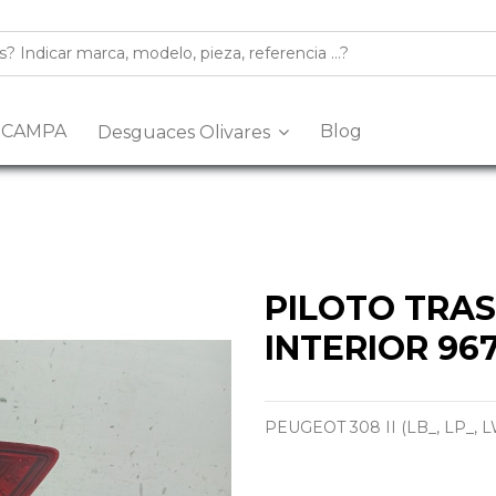
s CAMPA
Blog
Desguaces Olivares
PILOTO TRA
INTERIOR 96
PEUGEOT 308 II (LB_, LP_, LW