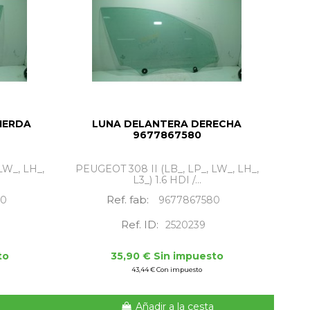
IERDA
LUNA DELANTERA DERECHA
9677867580
LW_, LH_,
PEUGEOT 308 II (LB_, LP_, LW_, LH_,
L3_) 1.6 HDI /...
Ref. fab:
80
9677867580
Ref. ID:
2520239
to
35,90 € Sin impuesto
43,44 € Con impuesto
Añadir a la cesta