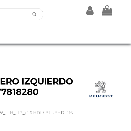
SERO IZQUIERDO
77818280
_, LH_, L3_) 1.6 HDI / BLUEHDI 115