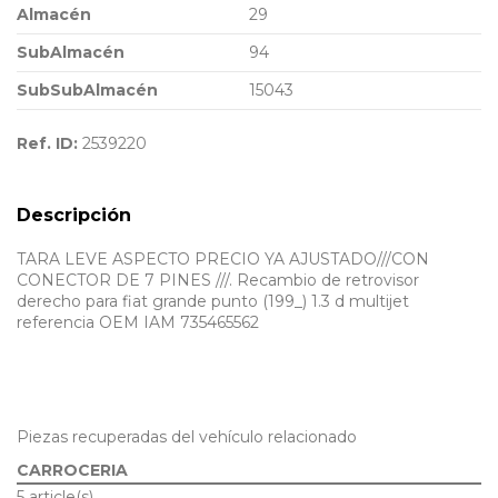
Almacén
29
SubAlmacén
94
SubSubAlmacén
15043
Ref. ID:
2539220
Descripción
TARA LEVE ASPECTO PRECIO YA AJUSTADO///CON
CONECTOR DE 7 PINES ///. Recambio de retrovisor
derecho para fiat grande punto (199_) 1.3 d multijet
referencia OEM IAM 735465562
Piezas recuperadas del vehículo relacionado
CARROCERIA
5 article(s)