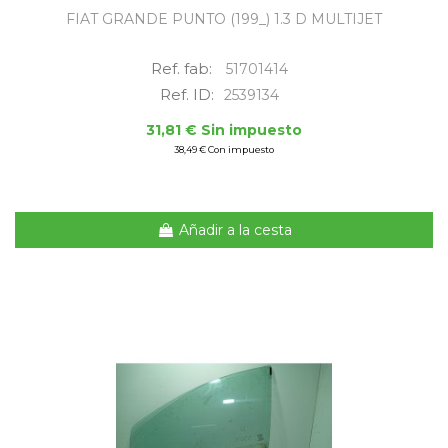
FIAT GRANDE PUNTO (199_) 1.3 D MULTIJET
Ref. fab:
51701414
Ref. ID:
2539134
31,81 € Sin impuesto
38,49 € Con impuesto
Añadir a la cesta