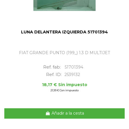
LUNA DELANTERA IZQUIERDA 51701394
FIAT GRANDE PUNTO (199_) 1.3 D MULTIJET
Ref. fab:
51701394
Ref. ID:
2539132
18,17 € Sin impuesto
21,99 € Con impuesto
Añadir a la cesta