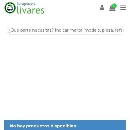
0
Aceite
Desguaces Olivares
es un desguace especializado en la
venta de
recambios y despieces para coches
en
Olivares (Sevilla)
. En esta categoría encontrarás
Aceite
de
segunda mano, revisadas y listas para ayudarte a reparar tu
vehículo de forma económica y sostenible.
Disponemos de stock para múltiples marcas y modelos,
con piezas procedentes de despiece seleccionadas por su
estado y compatibilidad. Si buscas
Aceite
para tu coche,
nuestro equipo puede asesorarte antes de la compra.
Visítanos en
Crta. Villanueva del Arescal, Olivares, Km.3,
41804, Sevilla
o contacta con nosotros para encontrar tus
Aceite
al mejor precio.
No hay productos disponibles