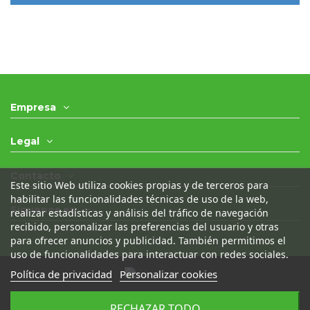
Empresa
Legal
Contacto
Este sitio Web utiliza cookies propias y de terceros para
habilitar las funcionalidades técnicas de uso de la web,
Síguenos en
realizar estadísticas y análisis del tráfico de navegación
recibido, personalizar las preferencias del usuario y otras
para ofrecer anuncios y publicidad. También permitimos el
uso de funcionalidades para interactuar con redes sociales.
Política de privacidad
Personalizar cookies
© 2021 - Desguaces Olivares- Todos los derechos
RECHAZAR TODO
reservados
|
Desarrollado por
Seintosoft