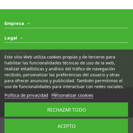
Empresa
Legal
Contacto
Este sitio Web utiliza cookies propias y de terceros para
habilitar las funcionalidades técnicas de uso de la web,
Síguenos en
realizar estadísticas y análisis del tráfico de navegación
recibido, personalizar las preferencias del usuario y otras
para ofrecer anuncios y publicidad. También permitimos el
uso de funcionalidades para interactuar con redes sociales.
Política de privacidad
Personalizar cookies
© 2021 - Desguaces Olivares- Todos los derechos
RECHAZAR TODO
reservados
|
Desarrollado por
Seintosoft
ACEPTO