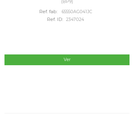
(BP9)
Ref. fab:
65550AG041JC
Ref. ID:
2347024
Ver