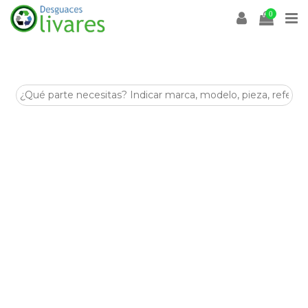
0
Cortina parasol trasera
Desguaces Olivares
es un desguace especializado en la
venta de
recambios y despieces para coches
en
Olivares (Sevilla)
. En esta categoría encontrarás
Cortina
parasol trasera
de segunda mano, revisadas y listas para
ayudarte a reparar tu vehículo de forma económica y
sostenible.
Disponemos de stock para múltiples marcas y modelos,
con piezas procedentes de despiece seleccionadas por su
estado y compatibilidad. Si buscas
Cortina parasol trasera
para tu coche, nuestro equipo puede asesorarte antes de la
compra.
Visítanos en
Crta. Villanueva del Arescal, Olivares, Km.3,
41804, Sevilla
o contacta con nosotros para encontrar tus
Cortina parasol trasera
al mejor precio.