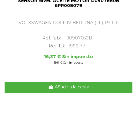
SENSOR NIVEL ACEITE MOTOR 1J0907660B
6PR008079
VOLKSWAGEN GOLF IV BERLINA (1J1) 1.9 TDI
Ref. fab:
1J0907660B
Ref. ID:
1996177
16,37 € Sin impuesto
19,81 € Con impuesto
Añadir a la cesta