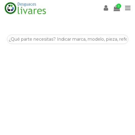
0
Sensor nivel aceite motor
Desguaces Olivares
es un desguace especializado en la
venta de
recambios y despieces para coches
en
Olivares (Sevilla)
. En esta categoría encontrarás
Sensor
nivel aceite motor
de segunda mano, revisadas y listas
para ayudarte a reparar tu vehículo de forma económica y
sostenible.
Disponemos de stock para múltiples marcas y modelos,
con piezas procedentes de despiece seleccionadas por su
estado y compatibilidad. Si buscas
Sensor nivel aceite
motor
para tu coche, nuestro equipo puede asesorarte
antes de la compra.
Visítanos en
Crta. Villanueva del Arescal, Olivares, Km.3,
41804, Sevilla
o contacta con nosotros para encontrar tus
Sensor nivel aceite motor
al mejor precio.