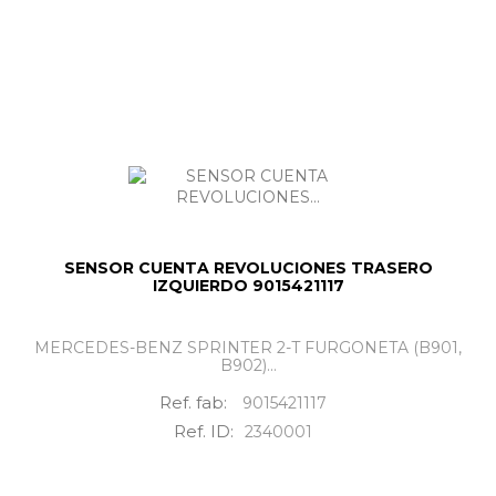
SENSOR CUENTA REVOLUCIONES TRASERO
IZQUIERDO 9015421117
MERCEDES-BENZ SPRINTER 2-T FURGONETA (B901,
B902)...
Ref. fab:
9015421117
Ref. ID:
2340001