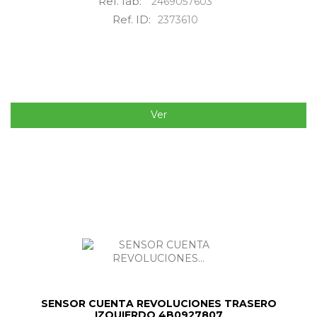
Ref. fab:
2469057603
Ref. ID:
2373610
Ver
SENSOR CUENTA REVOLUCIONES TRASERO
IZQUIERDO 4B0927807