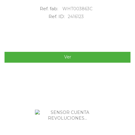
Ref. fab:
WHT003863C
Ref. ID:
2416123
Ver