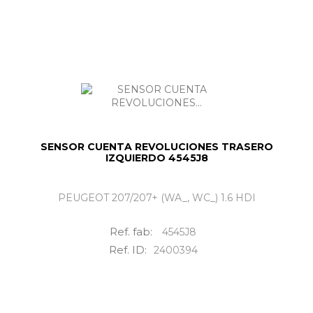
SENSOR CUENTA REVOLUCIONES TRASERO
IZQUIERDO 4545J8
PEUGEOT 207/207+ (WA_, WC_) 1.6 HDI
Ref. fab:
4545J8
Ref. ID:
2400394