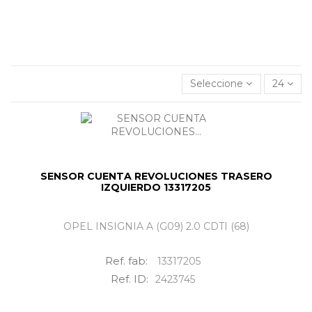
41804, Sevilla
o contacta con nosotros para encontrar tus
Sensor cuenta revoluciones trasero izquierdo
al mejor
precio.
Seleccione
24
SENSOR CUENTA REVOLUCIONES TRASERO
IZQUIERDO 13317205
OPEL INSIGNIA A (G09) 2.0 CDTI (68)
Ref. fab:
13317205
Ref. ID:
2423745