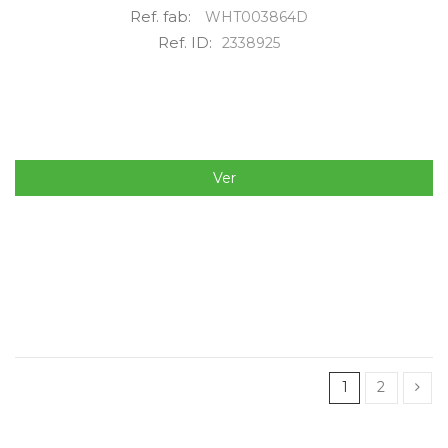
Ref. fab:
WHT003864D
Ref. ID:
2338925
Ver
1
2