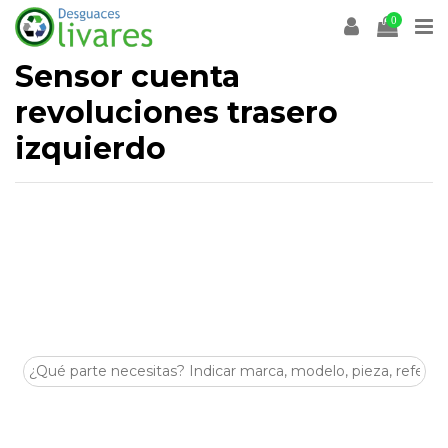
0
Sensor cuenta
revoluciones trasero
izquierdo
Desguaces Olivares
es un desguace especializado en la
venta de
recambios y despieces para coches
en
Olivares (Sevilla)
. En esta categoría encontrarás
Sensor
cuenta revoluciones trasero izquierdo
de segunda
mano, revisadas y listas para ayudarte a reparar tu vehículo
de forma económica y sostenible.
Disponemos de stock para múltiples marcas y modelos,
con piezas procedentes de despiece seleccionadas por su
estado y compatibilidad. Si buscas
Sensor cuenta
revoluciones trasero izquierdo
para tu coche, nuestro
equipo puede asesorarte antes de la compra.
Visítanos en
Crta. Villanueva del Arescal, Olivares, Km.3,