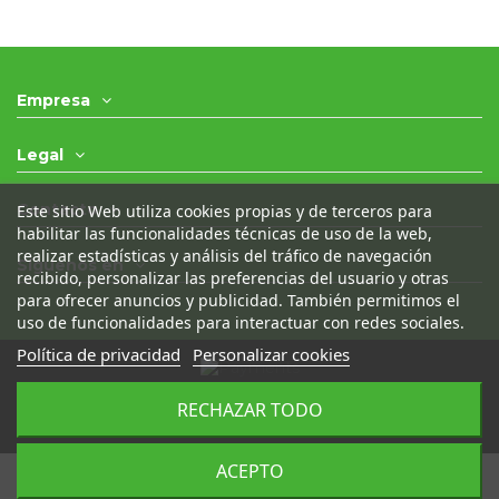
Empresa
Legal
Contacto
Este sitio Web utiliza cookies propias y de terceros para
habilitar las funcionalidades técnicas de uso de la web,
realizar estadísticas y análisis del tráfico de navegación
Síguenos en
recibido, personalizar las preferencias del usuario y otras
para ofrecer anuncios y publicidad. También permitimos el
uso de funcionalidades para interactuar con redes sociales.
Política de privacidad
Personalizar cookies
© 2021 - Desguaces Olivares- Todos los derechos
RECHAZAR TODO
reservados
|
Desarrollado por
Seintosoft
ACEPTO