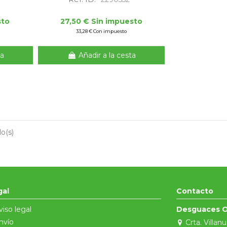
sto
27,50 € Sin impuesto
33,28 € Con impuesto
ta
Añadir a la cesta
lo(s)
gal
Contacto
viso legal
Desguaces O
nvío
Crta. Villan