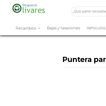
Bajas y tasaciones
Vehículo
Recambios
Puntera par
Desguaces Olivares
es u
encontrarás
Puntera para
y sostenible.
Disponemos de stock para 
buscas
Puntera paragolp
Visítanos en
Crta. Villanu