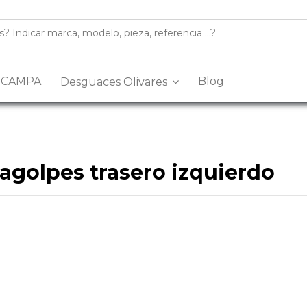
s CAMPA
Blog
Desguaces Olivares
agolpes trasero izquierdo
n desguace especializado en la venta de
recambios y despiec
golpes trasero izquierdo
de segunda mano, revisadas y listas 
múltiples marcas y modelos, con piezas procedentes de despiece
es trasero izquierdo
para tu coche, nuestro equipo puede ases
eva del Arescal, Olivares, Km.3, 41804, Sevilla
o contacta con