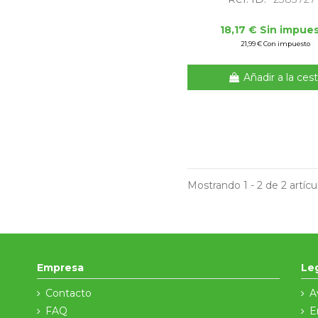
18,17 € Sin impue
21,99 € Con impuesto
Añadir a la ces
Mostrando 1 - 2 de 2 artícu
Empresa
Le
Contacto
A
FAQ
E