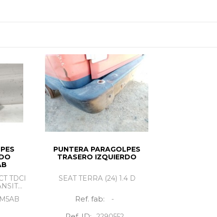
r precio.
LPES
PUNTERA PARAGOLPES
RDO
TRASERO IZQUIERDO
AB
T TDCI
SEAT TERRA (24) 1.4 D
SIT...
Ref. fab:
BM5AB
-
Ref. ID:
2290552