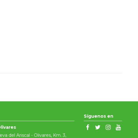
Síguenos en
livares
ueva del Ariscal - Olivares, Km. 3,