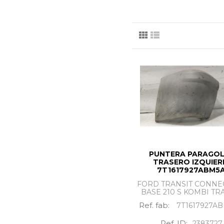
trasero izquierdo
al mejo
PUNTERA PARAGO
TRASERO IZQUIE
7T1617927ABM5
FORD TRANSIT CONNEC
BASE 210 S KOMBI TRAN
Ref. fab:
7T1617927A
Ref. ID:
2383727