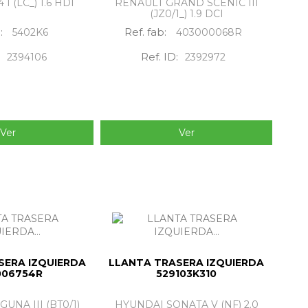
I (LC_) 1.6 HDI
RENAULT GRAND SCÉNIC III
(JZ0/1_) 1.9 DCI
b:
Ref. fab:
5402K6
403000068R
Ref. ID:
2394106
2392972
Ver
Ver
SERA IZQUIERDA
LLANTA TRASERA IZQUIERDA
006754R
529103K310
UNA III (BT0/1)
HYUNDAI SONATA V (NF) 2.0