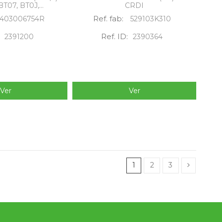
BT07, BT0J,...
CRDI
Ref. fab:
403006754R
529103K310
Ref. ID:
2391200
2390364
Ver
Ver
1
2
3