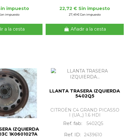
Sin impuesto
22,72 € Sin impuesto
 Con impuesto
27,49 € Con impuesto
r a la cesta
Añadir a la cesta
LLANTA TRASERA IZQUIERDA
5402Q5
CITROËN C4 GRAND PICASSO
I (UA_) 1.6 HDI
Ref. fab:
5402Q5
SERA IZQUIERDA
03C 1K0601027A
Ref. ID:
2439610