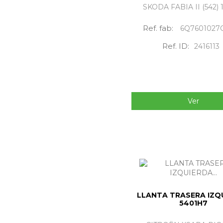
SKODA FABIA II (542) 1
Ref. fab:
6Q7601027
Ref. ID:
2416113
Ver
LLANTA TRASERA IZQ
5401H7