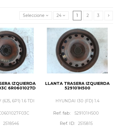
Seleccione
24
1
2
3
SERA IZQUIERDA
LLANTA TRASERA IZQUIERDA
03C 6R0601027D
529101H500
(6J5, 6P1) 1.6 TDI
HYUNDAI I30 (FD) 1.4
Ref. fab:
C0601027F03C
529101H500
:
Ref. ID:
2518546
2515815