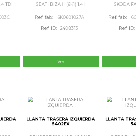
.4 TDI
SEAT IBIZA II (6K1) 1.4 I
SKODA FAB
Ref. fab:
Ref. fab:
C03C
6K0601027A
6
Ref. ID:
Ref. ID:
2408313
Ver
UIERDA
LLANTA TRASERA IZQUIERDA
LLANTA TRA
5402EX
5