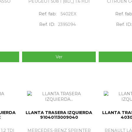
ASSO
PEUGEOT 508 I (8D_) 1.6 HDI
CITROËN C4 
Ref. fab:
Ref. fa
5402EX
Ref. ID:
Ref. ID:
2395094
Ver
UIERDA
LLANTA TRASERA IZQUIERDA
LLANTA TRA
C
91040113009040
403
 1.2 TDI
MERCEDES-BENZ SPRINTER
RENAULT LAG