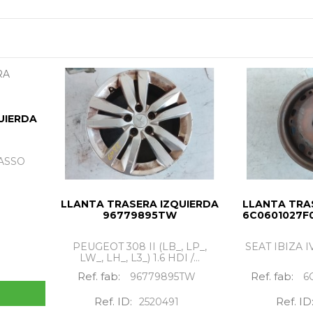
UIERDA
ASSO
LLANTA TRASERA IZQUIERDA
LLANTA TRA
96779895TW
6C0601027F
PEUGEOT 308 II (LB_, LP_,
SEAT IBIZA IV 
LW_, LH_, L3_) 1.6 HDI /...
Ref. fab:
Ref. fab:
96779895TW
6
Ref. ID:
Ref. ID
2520491