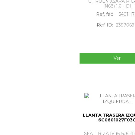
CITROËN XSARA PIC
(N68) 1.6 HDI
Ref. fab:
5401H7
Ref. ID:
2397069
Ver
LLANTA TRASERA IZQ
6C0601027F03
SEAT IBIZA IV (6J5, 6P1)