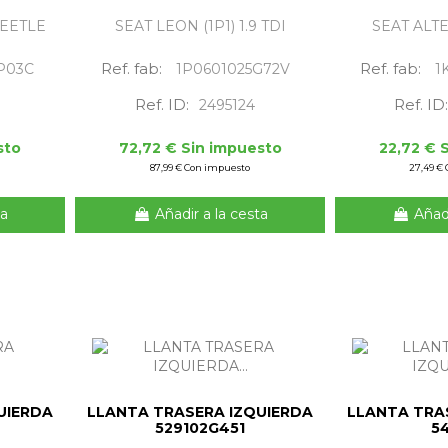
EETLE
SEAT LEON (1P1) 1.9 TDI
SEAT ALTEA
Ref. fab:
Ref. fab:
P03C
1P0601025G72V
1
Ref. ID:
Ref. ID:
2495124
sto
72,72 € Sin impuesto
22,72 € 
87,99 € Con impuesto
27,49 €
ta
Añadir a la cesta
Añadi
UIERDA
LLANTA TRASERA IZQUIERDA
LLANTA TRA
529102G451
5