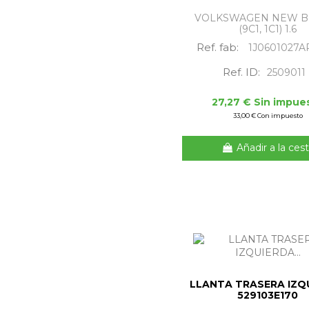
VOLKSWAGEN NEW B
(9C1, 1C1) 1.6
Ref. fab:
1J0601027A
Ref. ID:
2509011
27,27 € Sin impue
33,00 € Con impuesto
Añadir a la ces
LLANTA TRASERA IZQ
529103E170