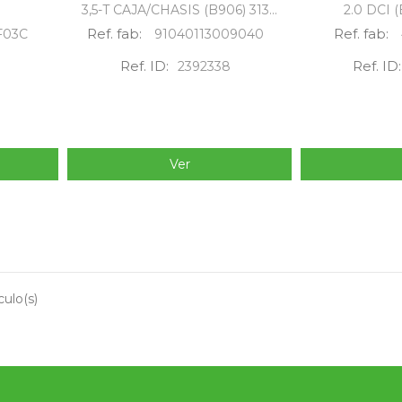
3,5-T CAJA/CHASIS (B906) 313...
2.0 DCI (
Ref. fab:
Ref. fab:
F03C
91040113009040
Ref. ID:
Ref. ID:
2392338
Ver
culo(s)