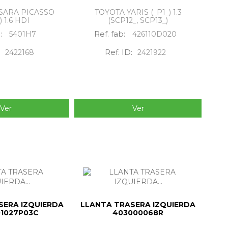
SARA PICASSO
TOYOTA YARIS (_P1_) 1.3
) 1.6 HDI
(SCP12_, SCP13_)
b:
Ref. fab:
5401H7
426110D020
:
Ref. ID:
2422168
2421922
Ver
Ver
SERA IZQUIERDA
LLANTA TRASERA IZQUIERDA
1027P03C
403000068R