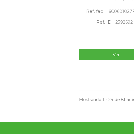
Ref. fab:
6C0601027
Ref. ID:
2392692
Ver
Mostrando 1 - 24 de 61 artí