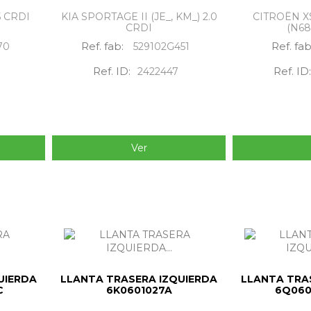
5 CRDI
KIA SPORTAGE II (JE_, KM_) 2.0
CITROËN X
CRDI
(N68
Ref. fab:
Ref. fa
70
529102G451
Ref. ID:
Ref. ID
2422447
Ver
UIERDA
LLANTA TRASERA IZQUIERDA
LLANTA TRA
C
6K0601027A
6Q060