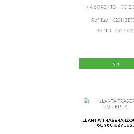
KIA SORENTO I (JC) 2.
Ref. fab:
529103E1
Ref. ID:
2427949
Ver
LLANTA TRASERA IZQ
6Q7601027C03