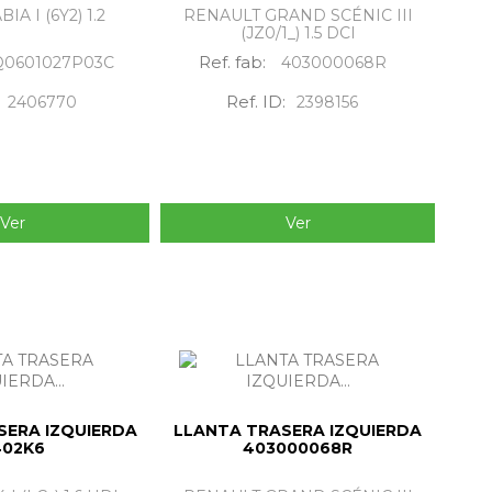
IA I (6Y2) 1.2
RENAULT GRAND SCÉNIC III
(JZ0/1_) 1.5 DCI
Ref. fab:
Q0601027P03C
403000068R
Ref. ID:
2406770
2398156
Ver
Ver
SERA IZQUIERDA
LLANTA TRASERA IZQUIERDA
402K6
403000068R