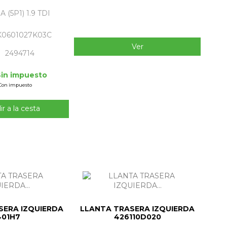
 (5P1) 1.9 TDI
K0601027K03C
Ver
2494714
Sin impuesto
 Con impuesto
r a la cesta
SERA IZQUIERDA
LLANTA TRASERA IZQUIERDA
401H7
426110D020