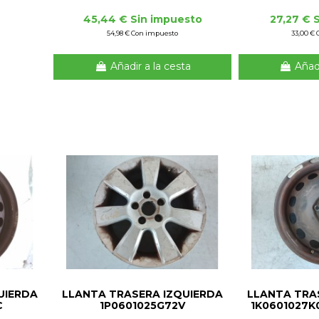
45,44 € Sin impuesto
27,27 € 
54,98 € Con impuesto
33,00 €
Añadir a la cesta
Añadi
UIERDA
LLANTA TRASERA IZQUIERDA
LLANTA TRA
C
1P0601025G72V
1K0601027K