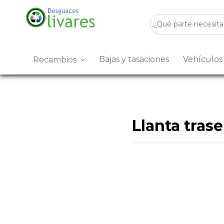
Bajas y tasaciones
Vehículo
Recambios
Llanta tras
Desguaces Olivares
es u
encontrarás
Llanta traser
Disponemos de stock para 
buscas
Llanta trasera iz
Visítanos en
Crta. Villanu
mejor precio.