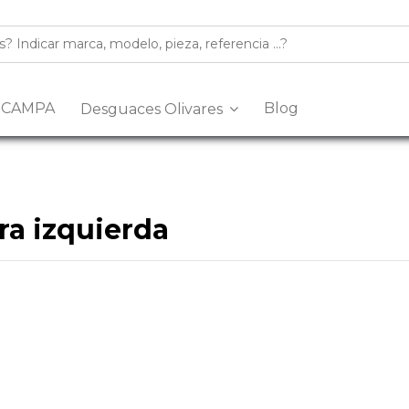
s CAMPA
Blog
Desguaces Olivares
era izquierda
n desguace especializado en la venta de
recambios y despiec
a izquierda
de segunda mano, revisadas y listas para ayudarte a
múltiples marcas y modelos, con piezas procedentes de despiece
quierda
para tu coche, nuestro equipo puede asesorarte antes de
eva del Arescal, Olivares, Km.3, 41804, Sevilla
o contacta con