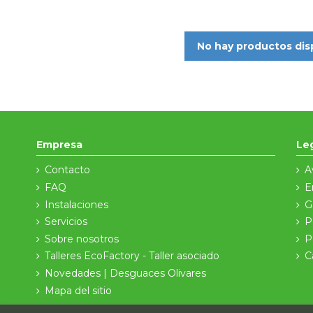
trasero derecho
al mejor
No hay productos dis
Empresa
Le
Contacto
A
FAQ
E
Instalaciones
G
Servicios
P
Sobre nosotros
P
Talleres EcoFactory - Taller asociado
C
Novedades | Desguaces Olivares
Mapa del sitio