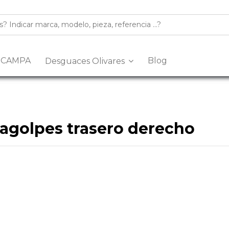
s CAMPA
Blog
Desguaces Olivares
agolpes trasero derecho
n desguace especializado en la venta de
recambios y despiec
golpes trasero derecho
de segunda mano, revisadas y listas p
múltiples marcas y modelos, con piezas procedentes de despiece
es trasero derecho
para tu coche, nuestro equipo puede aseso
eva del Arescal, Olivares, Km.3, 41804, Sevilla
o contacta con