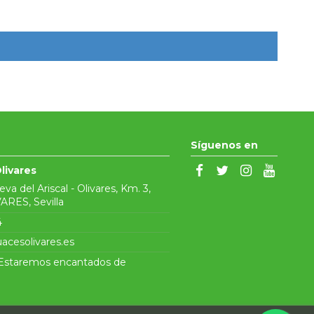
Síguenos en
livares
ueva del Ariscal - Olivares, Km. 3,
ARES, Sevilla
4
acesolivares.es
¡Estaremos encantados de