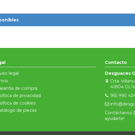
 precio.
ponibles
gal
Contacto
viso legal
Desguaces O
nvío
Crta. Villan
41804 OLIV
arantía de compra
955 990 42
olítica de privacidad
olítica de cookies
info@desgu
atálogo de piezas
Contáctanos 
ayudarte!