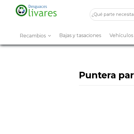
Bajas y tasaciones
Vehículo
Recambios
Puntera par
Desguaces Olivares
es u
encontrarás
Puntera para
sostenible.
Disponemos de stock para 
buscas
Puntera paragolp
Visítanos en
Crta. Villanu