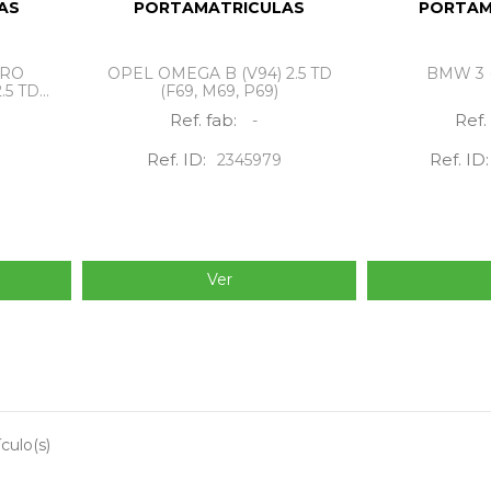
AS
PORTAMATRICULAS
PORTAM
TERO
OPEL OMEGA B (V94) 2.5 TD
BMW 3 (
5 TD...
(F69, M69, P69)
Ref. fab:
Ref.
-
Ref. ID:
Ref. ID:
2345979
Ver
culo(s)