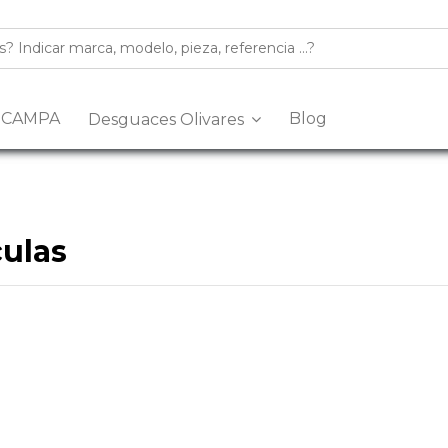
s CAMPA
Blog
Desguaces Olivares
ulas
n desguace especializado en la venta de
recambios y despiec
las
de segunda mano, revisadas y listas para ayudarte a reparar 
múltiples marcas y modelos, con piezas procedentes de despiece
ara tu coche, nuestro equipo puede asesorarte antes de la comp
eva del Arescal, Olivares, Km.3, 41804, Sevilla
o contacta con