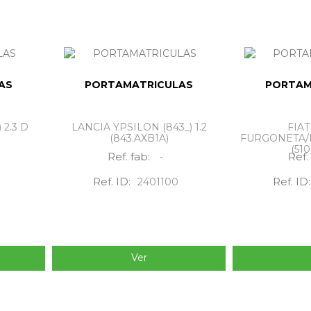
AS
PORTAMATRICULAS
PORTAM
 2.3 D
LANCIA YPSILON (843_) 1.2
FIA
(843.AXB1A)
FURGONETA
(510_
Ref. fab:
Ref.
-
Ref. ID:
Ref. ID:
2401100
Ver