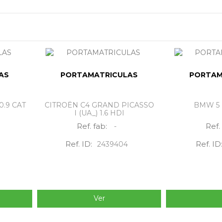
AS
PORTAMATRICULAS
PORTAM
0.9 CAT
CITROËN C4 GRAND PICASSO
BMW 5 (
I (UA_) 1.6 HDI
Ref. fab:
Ref.
-
Ref. ID:
Ref. ID
2439404
Ver