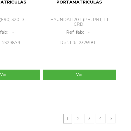
ATRICULAS
PORTAMATRICULAS
E90) 320 D
HYUNDAI I20 I (PB, PBT) 1.1
CRDI
 fab:
Ref. fab:
-
-
Ref. ID:
2329879
2325981
Ver
Ver
1
2
3
4