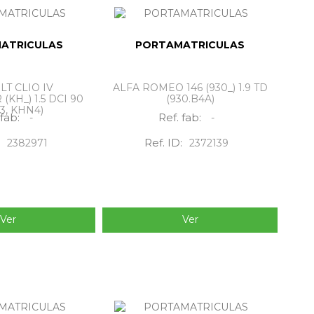
ATRICULAS
PORTAMATRICULAS
T CLIO IV
ALFA ROMEO 146 (930_) 1.9 TD
KH_) 1.5 DCI 90
(930.B4A)
3, KHN4)
 fab:
Ref. fab:
-
-
Ref. ID:
2382971
2372139
Ver
Ver