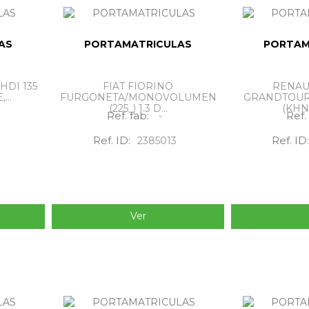
AS
PORTAMATRICULAS
PORTAM
HDI 135
FIAT FIORINO
RENAUL
...
FURGONETA/MONOVOLUMEN
GRANDTOUR (
(225_) 1.3 D...
(KHN
Ref. fab:
Ref.
-
Ref. ID:
Ref. ID:
2385013
Ver