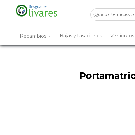
Bajas y tasaciones
Vehículo
Recambios
Portamatric
Desguaces Olivares
es u
encontrarás
Portamatricu
Disponemos de stock para 
buscas
Portamatriculas
p
Visítanos en
Crta. Villanu
precio.