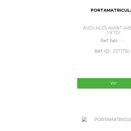
PORTAMATRICUL
AUDI A6 C5 AVANT (4B5
1.9 TDI
Ref. fab:
-
Ref. ID:
2371750
Ver