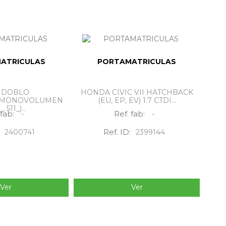
ATRICULAS
PORTAMATRICULAS
T DOBLO
HONDA CIVIC VII HATCHBACK
/MONOVOLUMEN
(EU, EP, EV) 1.7 CTDI...
, 511_)...
 fab:
Ref. fab:
-
-
Ref. ID:
2400741
2399144
Ver
Ver