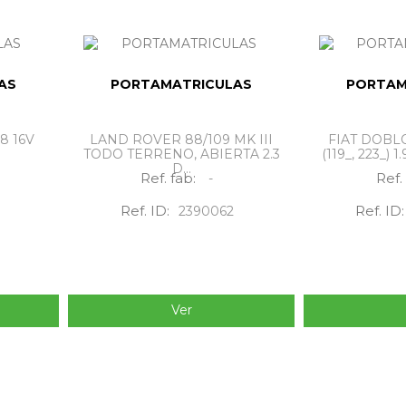
AS
PORTAMATRICULAS
PORTAM
8 16V
LAND ROVER 88/109 MK III
FIAT DOB
TODO TERRENO, ABIERTA 2.3
(119_, 223_) 
D...
Ref. fab:
Ref.
-
Ref. ID:
Ref. ID:
2390062
Ver