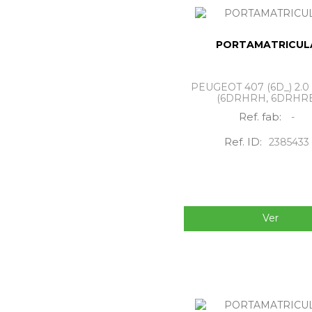
PORTAMATRICUL
PEUGEOT 407 (6D_) 2.0 
(6DRHRH, 6DRHRE,
Ref. fab:
-
Ref. ID:
2385433
Ver