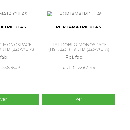
ATRICULAS
PORTAMATRICULAS
LO MONOSPACE
FIAT DOBLO MONOSPACE
1.9 JTD (223AXE1A)
(119_, 223_) 1.9 JTD (223AXE1A)
 fab:
Ref. fab:
-
-
Ref. ID:
2387509
2387146
Ver
Ver