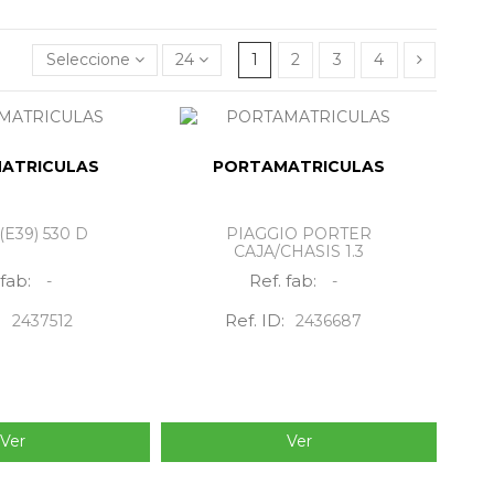
Seleccione
24
1
2
3
4
ATRICULAS
PORTAMATRICULAS
E39) 530 D
PIAGGIO PORTER
CAJA/CHASIS 1.3
 fab:
Ref. fab:
-
-
:
Ref. ID:
2437512
2436687
Ver
Ver