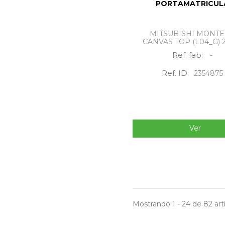
PORTAMATRICUL
MITSUBISHI MON
CANVAS TOP (L04_G) 2.
Ref. fab:
-
Ref. ID:
2354875
Ver
Mostrando 1 - 24 de 82 artí