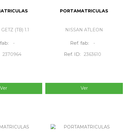
ATRICULAS
PORTAMATRICULAS
ETZ (TB) 1.1
NISSAN ATLEON
 fab:
Ref. fab:
-
-
Ref. ID:
2370964
2363610
Ver
Ver