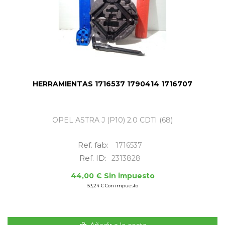
HERRAMIENTAS 1716537 1790414 1716707
OPEL ASTRA J (P10) 2.0 CDTI (68)
Ref. fab:
1716537
Ref. ID:
2313828
44,00 € Sin impuesto
53,24 € Con impuesto