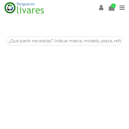
0
Herramientas
Desguaces Olivares
es un desguace especializado en la
venta de
recambios y despieces para coches
en
Olivares (Sevilla)
. En esta categoría encontrarás
Herramientas
de segunda mano, revisadas y listas para
ayudarte a reparar tu vehículo de forma económica y
sostenible.
Disponemos de stock para múltiples marcas y modelos,
con piezas procedentes de despiece seleccionadas por su
estado y compatibilidad. Si buscas
Herramientas
para tu
coche, nuestro equipo puede asesorarte antes de la
compra.
Visítanos en
Crta. Villanueva del Arescal, Olivares, Km.3,
41804, Sevilla
o contacta con nosotros para encontrar tus
Herramientas
al mejor precio.