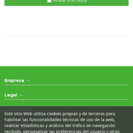
Añadir a la cesta
Empresa
Legal
Contacto
Este sitio Web utiliza cookies propias y de terceros para
habilitar las funcionalidades técnicas de uso de la web,
Síguenos en
realizar estadísticas y análisis del tráfico de navegación
recibido, personalizar las preferencias del usuario y otras