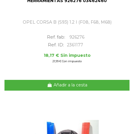
HERRAMIENTAS 926276 03462460
OPEL CORSA B (S93) 1.2 I (F08, F68, M68)
Ref. fab:
926276
Ref. ID:
2361177
18,17 € Sin impuesto
21,99 € Con impuesto
Añadir a la cesta