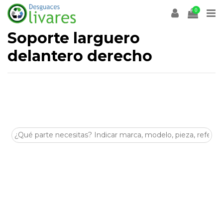
0
Soporte larguero
delantero derecho
Desguaces Olivares
es un desguace especializado en la
venta de
recambios y despieces para coches
en
Olivares (Sevilla)
. En esta categoría encontrarás
Soporte
larguero delantero derecho
de segunda mano, revisadas
y listas para ayudarte a reparar tu vehículo de forma
económica y sostenible.
Disponemos de stock para múltiples marcas y modelos,
con piezas procedentes de despiece seleccionadas por su
estado y compatibilidad. Si buscas
Soporte larguero
delantero derecho
para tu coche, nuestro equipo puede
asesorarte antes de la compra.
Visítanos en
Crta. Villanueva del Arescal, Olivares, Km.3,
41804, Sevilla
o contacta con nosotros para encontrar tus