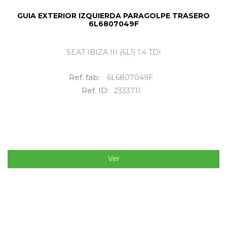
GUIA EXTERIOR IZQUIERDA PARAGOLPE TRASERO
6L6807049F
SEAT IBIZA III (6L1) 1.4 TDI
Ref. fab:
6L6807049F
Ref. ID:
2333711
Ver