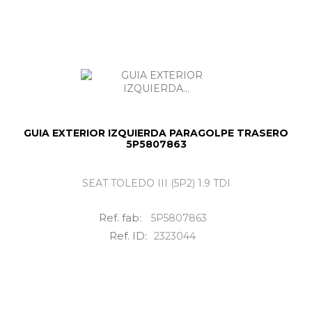
GUIA EXTERIOR IZQUIERDA PARAGOLPE TRASERO
5P5807863
SEAT TOLEDO III (5P2) 1.9 TDI
Ref. fab:
5P5807863
Ref. ID:
2323044