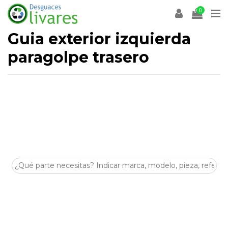
0
Guia exterior izquierda
paragolpe trasero
Desguaces Olivares
es un desguace especializado en la
venta de
recambios y despieces para coches
en
Olivares (Sevilla)
. En esta categoría encontrarás
Guia
exterior izquierda paragolpe trasero
de segunda mano,
revisadas y listas para ayudarte a reparar tu vehículo de
forma económica y sostenible.
Disponemos de stock para múltiples marcas y modelos,
con piezas procedentes de despiece seleccionadas por su
estado y compatibilidad. Si buscas
Guia exterior izquierda
paragolpe trasero
para tu coche, nuestro equipo puede
asesorarte antes de la compra.
Visítanos en
Crta. Villanueva del Arescal, Olivares, Km.3,
41804, Sevilla
o contacta con nosotros para encontrar tus