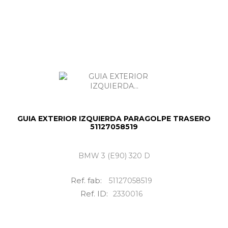
GUIA EXTERIOR IZQUIERDA PARAGOLPE TRASERO
51127058519
BMW 3 (E90) 320 D
Ref. fab:
51127058519
Ref. ID:
2330016