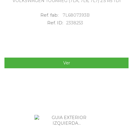
VOLKSWAGEN TOUAREG (7LA, 7L6, 7L7) 2.5 R5 TDI
Ref. fab:
7L6807393B
Ref. ID:
2338253
Ver