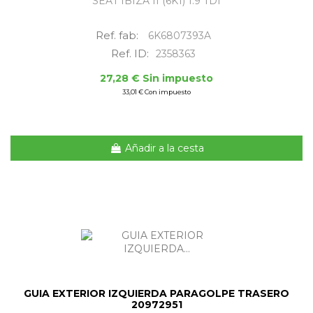
SEAT IBIZA II (6K1) 1.9 TDI
Ref. fab:
6K6807393A
Ref. ID:
2358363
27,28 € Sin impuesto
33,01 € Con impuesto
Añadir a la cesta
GUIA EXTERIOR IZQUIERDA PARAGOLPE TRASERO
20972951