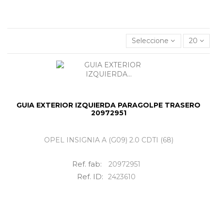
Guia exterior izquierda paragolpe trasero
al mejor
precio.
Seleccione
20
GUIA EXTERIOR IZQUIERDA PARAGOLPE TRASERO
20972951
OPEL INSIGNIA A (G09) 2.0 CDTI (68)
Ref. fab:
20972951
Ref. ID:
2423610