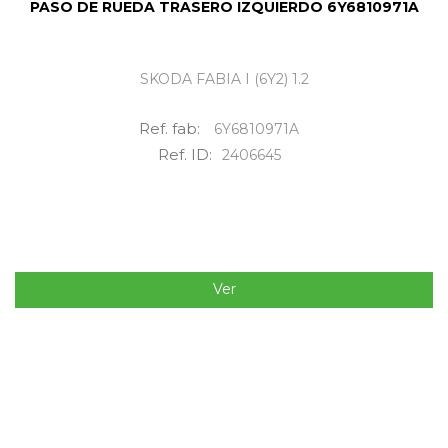
PASO DE RUEDA TRASERO IZQUIERDO 6Y6810971A
SKODA FABIA I (6Y2) 1.2
Ref. fab:
6Y6810971A
Ref. ID:
2406645
Ver