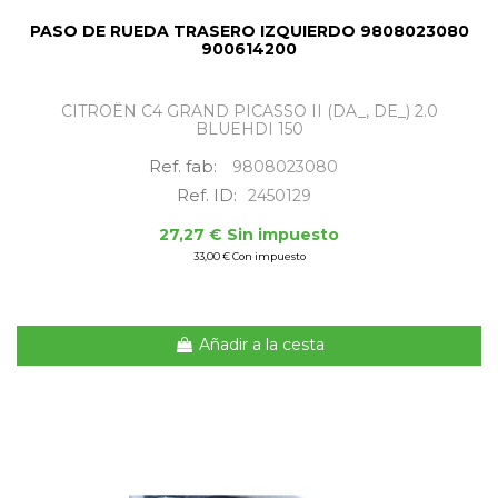
PASO DE RUEDA TRASERO IZQUIERDO 9808023080
900614200
CITROËN C4 GRAND PICASSO II (DA_, DE_) 2.0
BLUEHDI 150
Ref. fab:
9808023080
Ref. ID:
2450129
27,27 € Sin impuesto
33,00 € Con impuesto
Añadir a la cesta