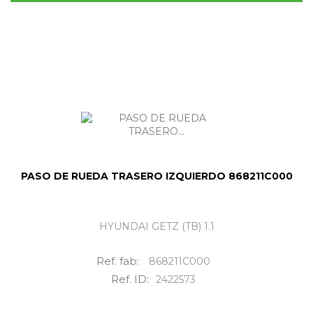
PASO DE RUEDA TRASERO IZQUIERDO 868211C000
HYUNDAI GETZ (TB) 1.1
Ref. fab:
868211C000
Ref. ID:
2422573