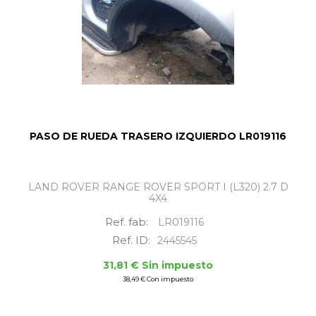
PASO DE RUEDA TRASERO IZQUIERDO LR019116
LAND ROVER RANGE ROVER SPORT I (L320) 2.7 D
4X4
Ref. fab:
LR019116
Ref. ID:
2445545
31,81 € Sin impuesto
38,49 € Con impuesto