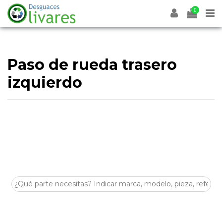
0
Paso de rueda trasero
izquierdo
Desguaces Olivares
es un desguace especializado en la
venta de
recambios y despieces para coches
en
Olivares (Sevilla)
. En esta categoría encontrarás
Paso de
rueda trasero izquierdo
de segunda mano, revisadas y
listas para ayudarte a reparar tu vehículo de forma
económica y sostenible.
Disponemos de stock para múltiples marcas y modelos,
con piezas procedentes de despiece seleccionadas por su
estado y compatibilidad. Si buscas
Paso de rueda trasero
izquierdo
para tu coche, nuestro equipo puede asesorarte
antes de la compra.