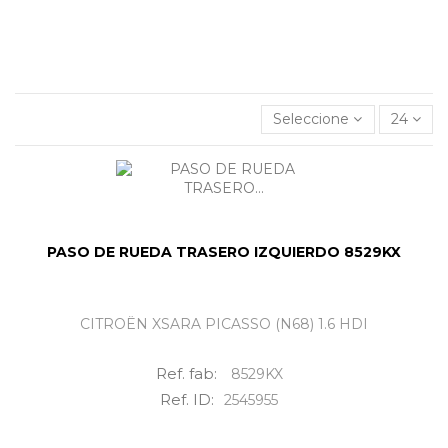
Visítanos en
Crta. Villanueva del Arescal, Olivares, Km.3,
41804, Sevilla
o contacta con nosotros para encontrar tus
Paso de rueda trasero izquierdo
al mejor precio.
Seleccione
24
PASO DE RUEDA TRASERO IZQUIERDO 8529KX
CITROËN XSARA PICASSO (N68) 1.6 HDI
Ref. fab:
8529KX
Ref. ID:
2545955