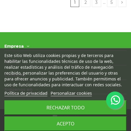
1
2
3
…
5
Empresa
Este sitio Web utiliza cookies propias y de terceros para
Legal
habilitar las funcionalidades técnicas de uso de la web,
realizar estadísticas y análisis del tráfico de navegación
recibido, personalizar las preferencias del usuario y otras
Contacto
para ofrecer anuncios y publicidad. También permitimos el
uso de funcionalidades para interactuar con redes sociales.
Síguenos en
Política de privacidad
Personalizar cookies
RECHAZAR TODO
ACEPTO
© 2021 - Desguaces Olivares- Todos los derechos