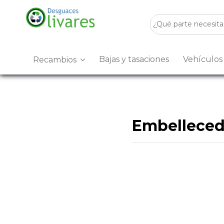
Bajas y tasaciones
Vehículo
Recambios
Embellecedo
Desguaces Olivares
es u
encontrarás
Embellecedor
económica y sostenible.
Disponemos de stock para 
buscas
Embellecedor inf
Visítanos en
Crta. Villanu