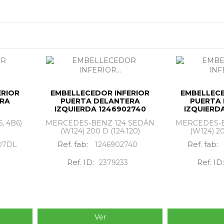
rda
al mejor precio.
ERIOR
EMBELLECEDOR INFERIOR
EMBELLECE
ERA
PUERTA DELANTERA
PUERTA
IZQUIERDA 1246902740
IZQUIERD
, 4B6)
MERCEDES-BENZ 124 SEDÁN
MERCEDES-B
(W124) 200 D (124.120)
(W124) 20
Ref. fab:
Ref. fab:
D7DL
1246902740
Ref. ID:
Ref. ID:
2379233
Ver