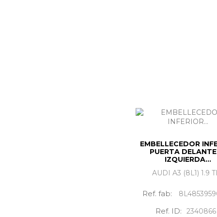
EMBELLECEDOR INF
PUERTA DELANT
IZQUIERDA...
AUDI A3 (8L1) 1.9 
Ref. fab:
8L4853959
Ref. ID:
2340866