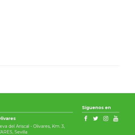
Síguenos en
livares
ueva del Ariscal - Olivares, Km. 3,
ARES, Sevilla