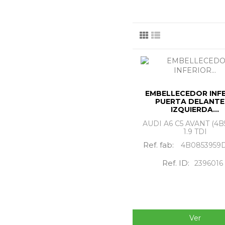
puerta delantera izquie
EMBELLECEDOR INF
PUERTA DELANT
IZQUIERDA...
AUDI A6 C5 AVANT (4B5
1.9 TDI
Ref. fab:
4B0853959
Ref. ID:
2396016
Ver