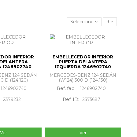
Seleccione
9
DOR INFERIOR
EMBELLECEDOR INFERIOR
 DELANTERA
PUERTA DELANTERA
A 1246902740
IZQUIERDA 1246902740
ENZ 124 SEDÁN
MERCEDES-BENZ 124 SEDÁN
0 D (124.120)
(W124) 300 D (124.130)
Ref. fab:
1246902740
1246902740
Ref. ID:
2379232
2375687
Ver
Ver