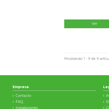
Ver
Mostrando 1 - 9 de 9 artícu
Empresa
Le
Contacto
A
FAQ
E
Instalaciones
G