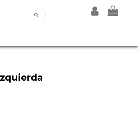
izquierda
es para coches
en
Olivares (Sevilla)
. En esta categoría
as y listas para ayudarte a reparar tu vehículo de forma
 seleccionadas por su estado y compatibilidad. Si
o puede asesorarte antes de la compra.
 nosotros para encontrar tus
Embellecedor inferior