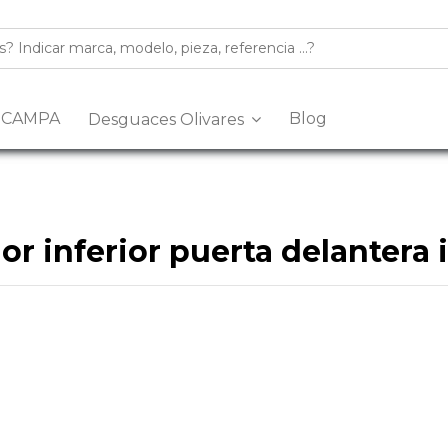
s CAMPA
Blog
Desguaces Olivares
r inferior puerta delantera 
n desguace especializado en la venta de
recambios y despiec
 inferior puerta delantera izquierda
de segunda mano, revisad
múltiples marcas y modelos, con piezas procedentes de despiece
erior puerta delantera izquierda
para tu coche, nuestro equip
eva del Arescal, Olivares, Km.3, 41804, Sevilla
o contacta con