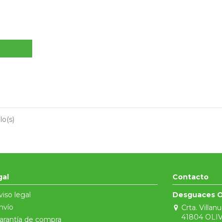
lo(s)
gal
Contacto
viso legal
Desguaces O
nvío
Crta. Villan
41804 OLIV
arantía de compra