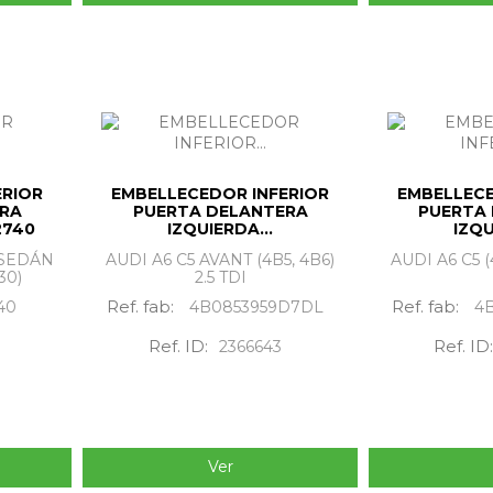
ERIOR
EMBELLECEDOR INFERIOR
EMBELLECE
ERA
PUERTA DELANTERA
PUERTA
2740
IZQUIERDA...
IZQU
 SEDÁN
AUDI A6 C5 AVANT (4B5, 4B6)
AUDI A6 C5 (
30)
2.5 TDI
Ref. fab:
Ref. fab:
40
4B0853959D7DL
4
Ref. ID:
Ref. ID
2366643
Ver