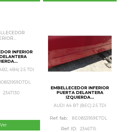
DOR INFERIOR
 DELANTERA
IERDA...
4B2, 4B4) 2.5 TDI
B0853959D7DL
EMBELLECEDOR INFERIOR
PUERTA DELANTERA
:
2347130
IZQUIERDA...
AUDI A4 B7 (8EC) 2.5 TDI
Ref. fab:
8E0853959E7DL
Ver
Ref. ID:
2346715