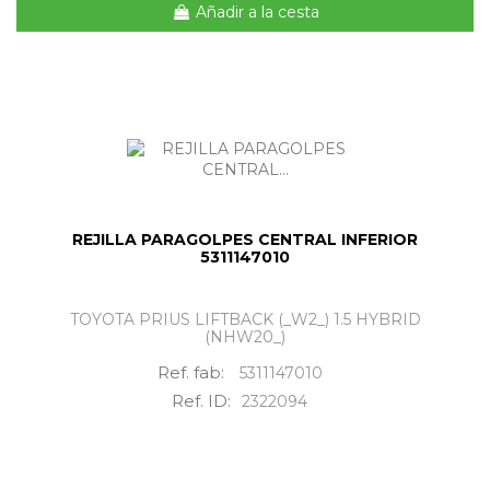
Añadir a la cesta
REJILLA PARAGOLPES CENTRAL INFERIOR
5311147010
TOYOTA PRIUS LIFTBACK (_W2_) 1.5 HYBRID
(NHW20_)
Ref. fab:
5311147010
Ref. ID:
2322094