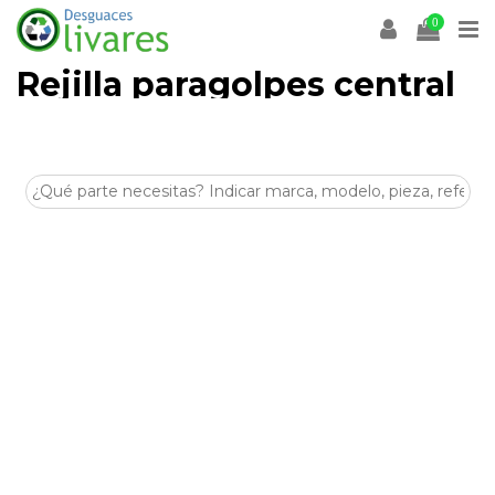
0
Rejilla paragolpes central
inferior
Desguaces Olivares
es un desguace especializado en la
venta de
recambios y despieces para coches
en
Olivares (Sevilla)
. En esta categoría encontrarás
Rejilla
paragolpes central inferior
de segunda mano, revisadas
y listas para ayudarte a reparar tu vehículo de forma
económica y sostenible.
Disponemos de stock para múltiples marcas y modelos,
con piezas procedentes de despiece seleccionadas por su
estado y compatibilidad. Si buscas
Rejilla paragolpes
central inferior
para tu coche, nuestro equipo puede
asesorarte antes de la compra.
Visítanos en
Crta. Villanueva del Arescal, Olivares, Km.3,
41804, Sevilla
o contacta con nosotros para encontrar tus