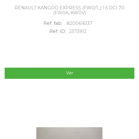
RENAULT KANGOO EXPRESS (FW0/1_) 1.5 DCI 70
(FW0A, KW0V)
Ref. fab:
8200616137
Ref. ID:
2373912
Ver