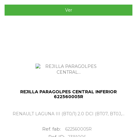
Ver
REJILLA PARAGOLPES CENTRAL INFERIOR
622560005R
RENAULT LAGUNA III (BT0/1) 2.0 DCI (BT07, BT0J,...
Ref. fab:
622560005R
Ref. ID:
2391006