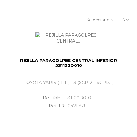
Rejilla paragolpes central inferior
al mejor precio.
Seleccione
6
REJILLA PARAGOLPES CENTRAL INFERIOR
531120D010
TOYOTA YARIS (_P1_) 1.3 (SCP12_, SCP13_)
Ref. fab:
531120D010
Ref. ID:
2421759