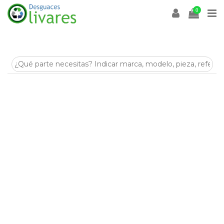
0
Refuerzo derecho
paragolpes delantero
Desguaces Olivares
es un desguace especializado en la
venta de
recambios y despieces para coches
en
Olivares (Sevilla)
. En esta categoría encontrarás
Refuerzo
derecho paragolpes delantero
de segunda mano,
revisadas y listas para ayudarte a reparar tu vehículo de
forma económica y sostenible.
Disponemos de stock para múltiples marcas y modelos,
con piezas procedentes de despiece seleccionadas por su
estado y compatibilidad. Si buscas
Refuerzo derecho
paragolpes delantero
para tu coche, nuestro equipo
puede asesorarte antes de la compra.
Visítanos en
Crta. Villanueva del Arescal, Olivares, Km.3,
41804, Sevilla
o contacta con nosotros para encontrar tus