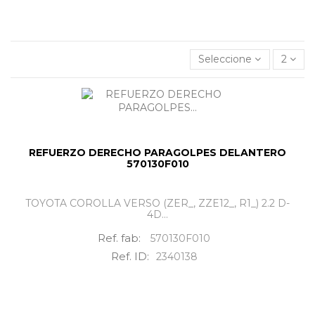
Refuerzo derecho paragolpes delantero
al mejor
precio.
Seleccione
2
REFUERZO DERECHO PARAGOLPES DELANTERO
570130F010
TOYOTA COROLLA VERSO (ZER_, ZZE12_, R1_) 2.2 D-
4D...
Ref. fab:
570130F010
Ref. ID:
2340138