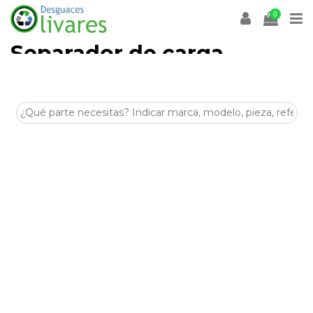
0
Separador de carga
Desguaces Olivares
es un desguace especializado en la
venta de
recambios y despieces para coches
en
Olivares (Sevilla)
. En esta categoría encontrarás
Separador de carga
de segunda mano, revisadas y listas
para ayudarte a reparar tu vehículo de forma económica y
sostenible.
Disponemos de stock para múltiples marcas y modelos,
con piezas procedentes de despiece seleccionadas por su
estado y compatibilidad. Si buscas
Separador de carga
para tu coche, nuestro equipo puede asesorarte antes de la
compra.
Visítanos en
Crta. Villanueva del Arescal, Olivares, Km.3,
41804, Sevilla
o contacta con nosotros para encontrar tus
Separador de carga
al mejor precio.