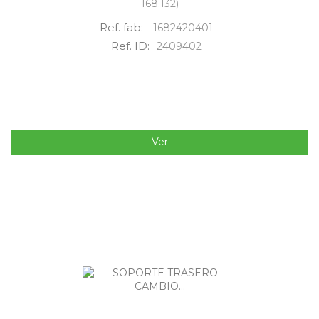
168.132)
Ref. fab:
1682420401
Ref. ID:
2409402
Ver