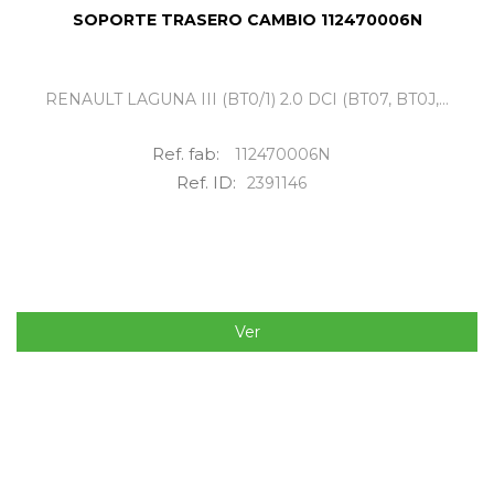
SOPORTE TRASERO CAMBIO 112470006N
RENAULT LAGUNA III (BT0/1) 2.0 DCI (BT07, BT0J,...
Ref. fab:
112470006N
Ref. ID:
2391146
Ver