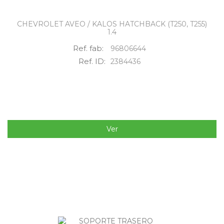
CHEVROLET AVEO / KALOS HATCHBACK (T250, T255)
1.4
Ref. fab:
96806644
Ref. ID:
2384436
Ver