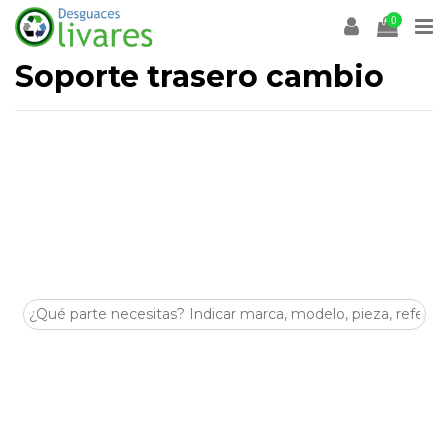
0
Soporte trasero cambio
Desguaces Olivares
es un desguace especializado en la
venta de
recambios y despieces para coches
en
Olivares (Sevilla)
. En esta categoría encontrarás
Soporte
trasero cambio
de segunda mano, revisadas y listas para
ayudarte a reparar tu vehículo de forma económica y
sostenible.
Disponemos de stock para múltiples marcas y modelos,
con piezas procedentes de despiece seleccionadas por su
estado y compatibilidad. Si buscas
Soporte trasero
cambio
para tu coche, nuestro equipo puede asesorarte
antes de la compra.
Visítanos en
Crta. Villanueva del Arescal, Olivares, Km.3,
41804, Sevilla
o contacta con nosotros para encontrar tus
Soporte trasero cambio
al mejor precio.