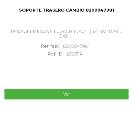
SOPORTE TRASERO CAMBIO 8200047981
RENAULT MEGANE I COACH (DA0/1_) 1.4 16V (DA0D,
DA1H,...
Ref. fab:
8200047981
Ref. ID:
2366514
Ver