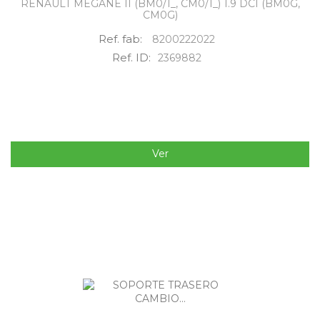
RENAULT MEGANE II (BM0/1_, CM0/1_) 1.9 DCI (BM0G,
CM0G)
Ref. fab:
8200222022
Ref. ID:
2369882
Ver