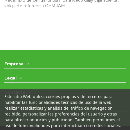
Recambio de centralita bsm para iveco daily caja abierta /
volquete referencia OEM IAM
Empresa
Legal
Contacto
Este sitio Web utiliza cookies propias y de terceros para
habilitar las funcionalidades técnicas de uso de la web,
Síguenos en
realizar estadísticas y análisis del tráfico de navegación
recibido, personalizar las preferencias del usuario y otras
para ofrecer anuncios y publicidad. También permitimos el
uso de funcionalidades para interactuar con redes sociales.