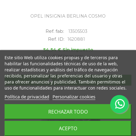
OPEL INSIGNIA BERLINA COSMO
Ref. fab:
13505503
Ref. ID:
1620881
54,54 € Sin impuesto
65,99 € Con impuesto
Este sitio Web utiliza cookies propias y de terceros para
habilitar las funcionalidades técnicas de uso de la web,
realizar estadísticas y análisis del tráfico de navegación
recibido, personalizar las preferencias del usuario y otras
Añadir a la cesta
para ofrecer anuncios y publicidad. También permitimos el
uso de funcionalidades para interactuar con redes sociales.
Política de privacidad
Personalizar cookies
RECHAZAR TODO
ACEPTO