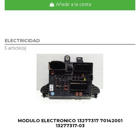
Añadir a la cesta
ELECTRICIDAD
5 article(s)
MODULO ELECTRONICO 13277317 70142001
13277317-03