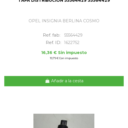
TAPA DISTRIBUCION 55564429 55564429
OPEL INSIGNIA BERLINA COSMO
Ref. fab:
55564429
Ref. ID:
1622752
16,36 € Sin impuesto
19,79 € Con impuesto
Añadir a la cesta