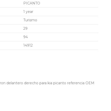
PICANTO
1 year
Turismo
29
94
14912
on delantero derecho para kia picanto referencia OEM