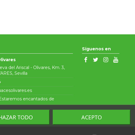
Síguenos en
livares
ueva del Ariscal - Olivares, Km. 3,
ARES, Sevilla
4
acesolivares.es
¡Estaremos encantados de
HAZAR TODO
ACEPTO