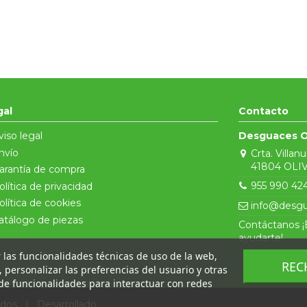
gal
Contacto
viso legal
Desguaces O
nvío
Crta. Villan
41804 OLIV
arantía de compra
955 990 42
olítica de privacidad
olítica de cookies
info@desgu
atálogo de piezas
Contáctanos 
ayudarte!
ar las funcionalidades técnicas de uso de la web,
REC
o, personalizar las preferencias del usuario y otras
de funcionalidades para interactuar con redes
vados
|
Desarrollado