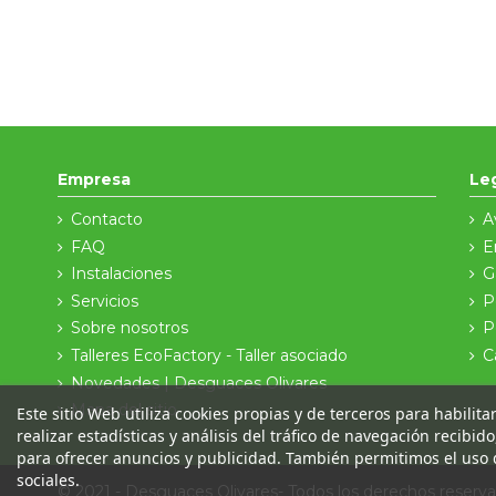
Empresa
Le
Contacto
A
FAQ
E
Instalaciones
G
Servicios
P
Sobre nosotros
P
Talleres EcoFactory - Taller asociado
C
Novedades | Desguaces Olivares
Mapa del sitio
Este sitio Web utiliza cookies propias y de terceros para habilit
realizar estadísticas y análisis del tráfico de navegación recibid
para ofrecer anuncios y publicidad. También permitimos el uso 
sociales.
© 2021 - Desguaces Olivares- Todos los derechos reser