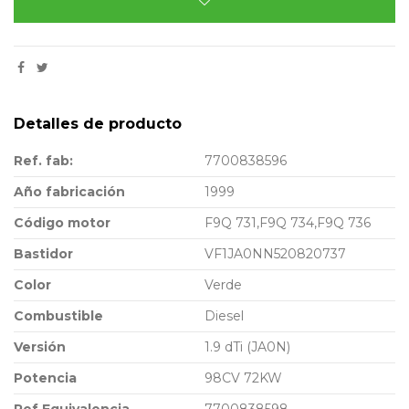
Detalles de producto
Ref. fab:
7700838596
Año fabricación
1999
Código motor
F9Q 731,F9Q 734,F9Q 736
Bastidor
VF1JA0NN520820737
Color
Verde
Combustible
Diesel
Versión
1.9 dTi (JA0N)
Potencia
98CV 72KW