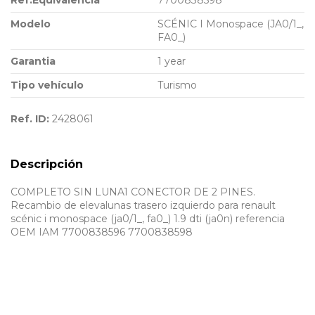
Ref.Equivalencia
7700838598
Modelo
SCÉNIC I Monospace (JA0/1_,
FA0_)
Garantia
1 year
Tipo vehículo
Turismo
Ref. ID:
2428061
Descripción
COMPLETO SIN LUNA1 CONECTOR DE 2 PINES.
Recambio de elevalunas trasero izquierdo para renault
scénic i monospace (ja0/1_, fa0_) 1.9 dti (ja0n) referencia
OEM IAM 7700838596 7700838598