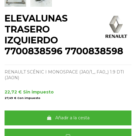
ELEVALUNAS
TRASERO
IZQUIERDO
7700838596 7700838598
RENAULT SCÉNIC I MONOSPACE (JA0/1_, FA0_) 1.9 DTI
(JA0N)
22,72 €
Sin impuesto
27,49 €
Con impuesto
Añadir a la cesta