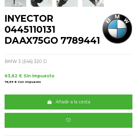
INYECTOR
0445110131
DAAX75GO 7789441
BMW 3 (E46) 320 D
63,62 €
Sin impuesto
76,99 €
Con impuesto
Añadir a la cesta