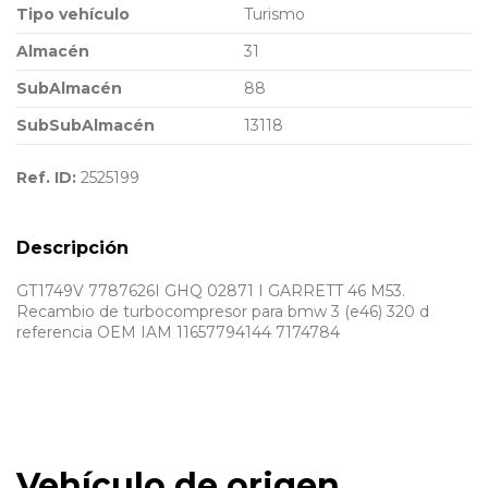
Tipo vehículo
Turismo
Almacén
31
SubAlmacén
88
SubSubAlmacén
13118
Ref. ID:
2525199
Descripción
GT1749V 7787626I GHQ 02871 I GARRETT 46 M53.
Recambio de turbocompresor para bmw 3 (e46) 320 d
referencia OEM IAM 11657794144 7174784
Vehículo de origen