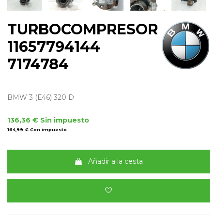
TURBOCOMPRESOR
11657794144
7174784
BMW 3 (E46) 320 D
136,36 €
Sin impuesto
164,99 €
Con impuesto
Añadir a la cesta