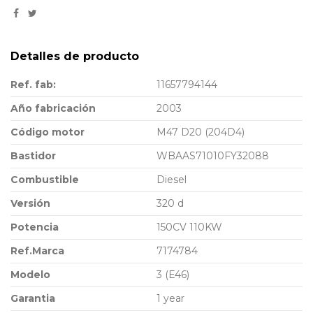
Detalles de producto
Ref. fab:
11657794144
Año fabricación
2003
Código motor
M47 D20 (204D4)
Bastidor
WBAAS71010FY32088
Combustible
Diesel
Versión
320 d
Potencia
150CV 110KW
Ref.Marca
7174784
Modelo
3 (E46)
Garantia
1 year